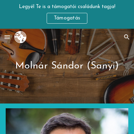
Legyél Te is a támogatói családunk tagja!
Skip to main content
Skip to navigation
Támogatás
Molnár Sándor (Sanyi)