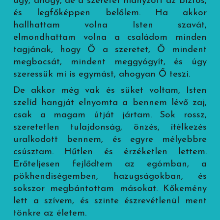
úgy, ahogy, de a szeretet hiányzott az biztos,
és legfőképpen belőlem. Ha akkor
hallhattam volna Isten szavát,
elmondhattam volna a családom minden
tagjának, hogy Ő a szeretet, Ő mindent
megbocsát, mindent meggyógyít, és úgy
szeressük mi is egymást, ahogyan Ő teszi.
De akkor még vak és süket voltam, Isten
szelíd hangját elnyomta a bennem lévő zaj,
csak a magam útját jártam. Sok rossz,
szeretetlen tulajdonság, önzés, ítélkezés
uralkodott bennem, és egyre mélyebbre
csúsztam. Hűtlen és érzéketlen lettem.
Erőteljesen fejlődtem az egómban, a
pökhendiségemben, hazugságokban, és
sokszor megbántottam másokat. Kőkemény
lett a szívem, és szinte észrevétlenül ment
tönkre az életem.