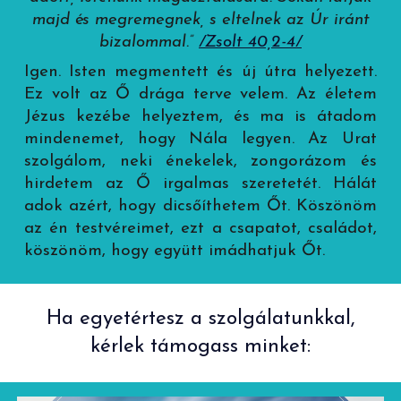
majd és megremegnek, s eltelnek az Úr iránt
bizalommal.”
/Zsolt 40,2-4/
Igen. Isten megmentett és új útra helyezett.
Ez volt az Ő drága terve velem. Az életem
Jézus kezébe helyeztem, és ma is átadom
mindenemet, hogy Nála legyen. Az Urat
szolgálom, neki énekelek, zongorázom és
hirdetem az Ő irgalmas szeretetét. Hálát
adok azért, hogy dicsőíthetem Őt. Köszönöm
az én testvéreimet, ezt a csapatot, családot,
köszönöm, hogy együtt imádhatjuk Őt.
Ha egyetértesz a szolgálatunkkal,
kérlek támogass minket: