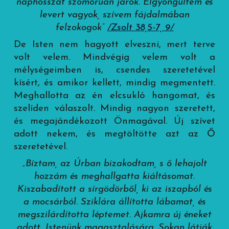
naphosszat szomorúan járok. Elgyöngültem és
levert vagyok, szívem fájdalmában
felzokogok”
/Zsolt 38,5-7, 9/
De Isten nem hagyott elveszni, mert terve
volt velem. Mindvégig velem volt a
mélységeimben is, csendes szeretetével
kísért, és amikor kellett, mindig megmentett.
Meghallotta az én elcsukló hangomat, és
szelíden válaszolt. Mindig nagyon szeretett,
és megajándékozott Önmagával. Új szívet
adott nekem, és megtöltötte azt az Ő
szeretetével.
„Bíztam, az Úrban bizakodtam, s ő lehajolt
hozzám és meghallgatta kiáltásomat.
Kiszabadított a sírgödörből, ki az iszapból és
a mocsárból. Sziklára állította lábamat, és
megszilárdította léptemet. Ajkamra új éneket
adott, Istenünk magasztalására. Sokan látják