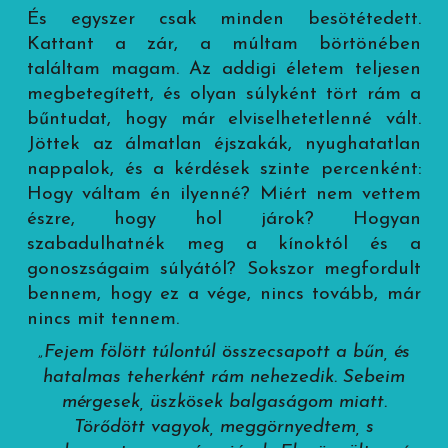
És egyszer csak minden besötétedett.
Kattant a zár, a múltam börtönében
találtam magam. Az addigi életem teljesen
megbetegített, és olyan súlyként tört rám a
bűntudat, hogy már elviselhetetlenné vált.
Jöttek az álmatlan éjszakák, nyughatatlan
nappalok, és a kérdések szinte percenként:
Hogy váltam én ilyenné? Miért nem vettem
észre, hogy hol járok? Hogyan
szabadulhatnék meg a kínoktól és a
gonoszságaim súlyától? Sokszor megfordult
bennem, hogy ez a vége, nincs tovább, már
nincs mit tennem.
„Fejem fölött túlontúl összecsapott a bűn, és
hatalmas teherként rám nehezedik. Sebeim
mérgesek, üszkösek balgaságom miatt.
Törődött vagyok, meggörnyedtem, s