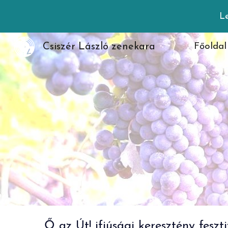
Le
Sk
Csiszér László zenekara
Főoldal
Ő az Út! ifjúsági keresztény fesz