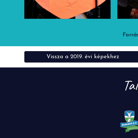
Forrás
Vissza a 2019. évi képekhez
Ta