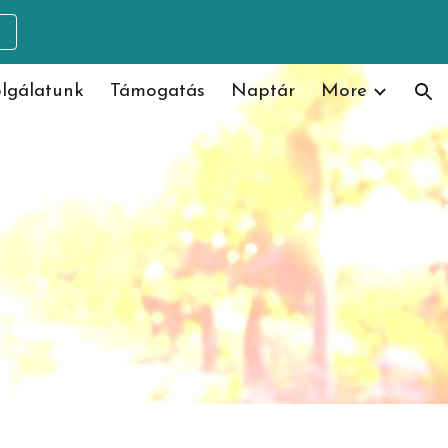
ion
lgálatunk
Támogatás
Naptár
More