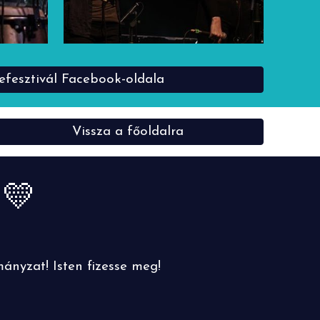
nefesztivál Facebook-oldala
Vissza a főoldalra
!
💛
nyzat! Isten fizesse meg!