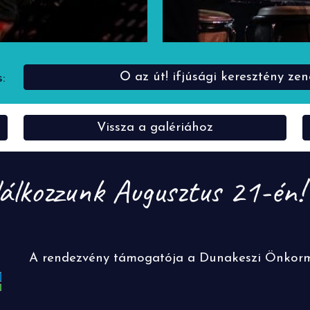
Ő az út! ifjúsági keresztény ze
:
Vissza a galériához
lálkozzunk Augusztus 21-én
A rendezvény támogatója a Dunakeszi Önkormá