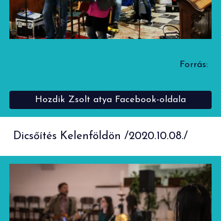
Forrás:
Hozdik Zsolt atya Facebook-oldala
Dicsőítés Kelenföldön /2020.10.08./