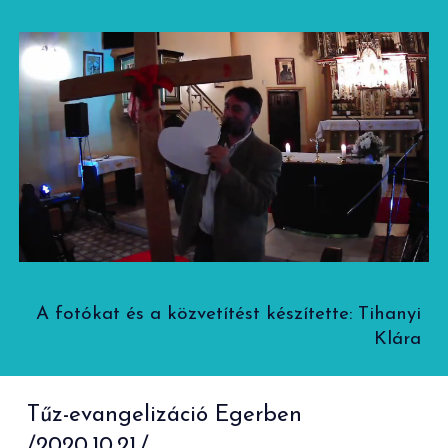
A fotókat és a közvetítést készítette: Tihanyi
Klára
Tűz-evangelizáció Egerben
/2020.10.21./