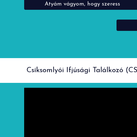
Atyám vágyom, hogy szeress
Csíksomlyói Ifjúsági Találkozó (CS