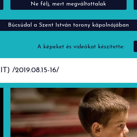
Ne félj, mert megváltottalak
Búcsúdal a Szent István torony kápolnájában
A képeket és videókat készítette:
IT) /2019.08.15-16/