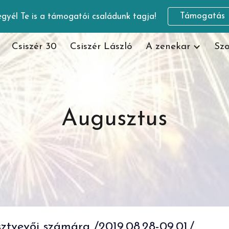
Támogatás
gyél Te is a támogatói családunk tagja!
ip to main content
Skip to navigat
Csiszér 30
Csiszér László
A zenekar
Szo
Augusztus
ztvevői számára /2019.08.28-09.01./