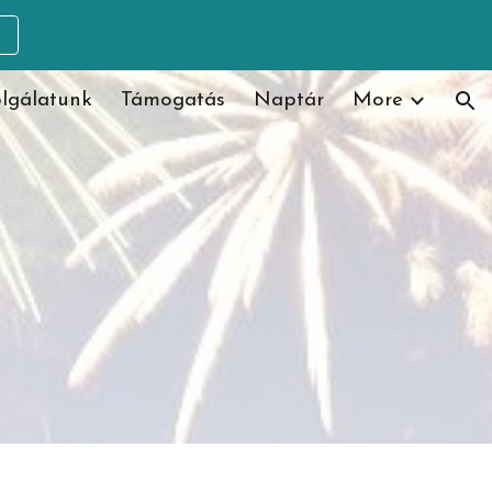
ion
lgálatunk
Támogatás
Naptár
More