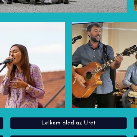
Lelkem áldd az Urat