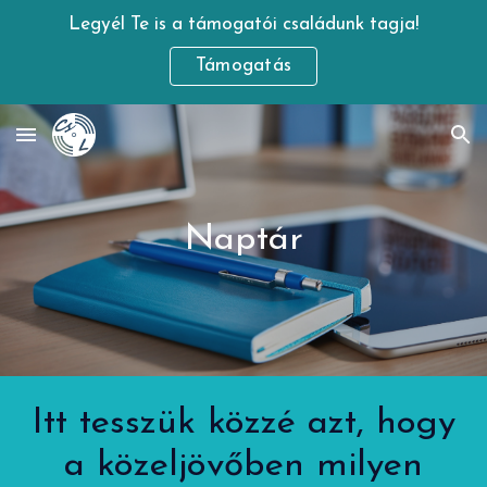
Legyél Te is a támogatói családunk tagja!
Skip to main content
Skip to navigation
Támogatás
Naptár
Itt tesszük közzé azt, hogy
a közeljövőben milyen