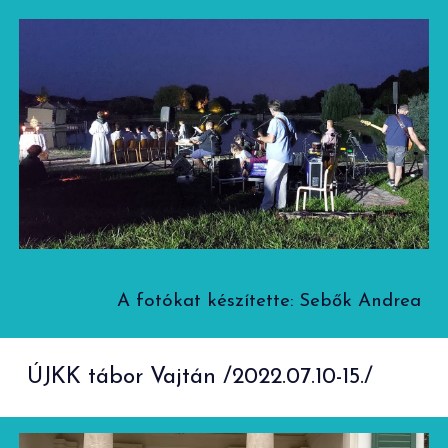
A fotókat készítette: Sebők Andrea
ÚJKK tábor Vajtán /2022.07.10-15./