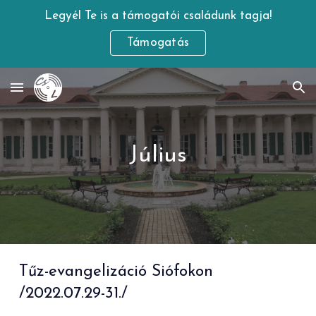
Legyél Te is a támogatói családunk tagja!
Skip to main content
Skip to navigation
Támogatás
Július
Tűz-evangelizáció Siófokon
/2022.0
7
.
29-31
./