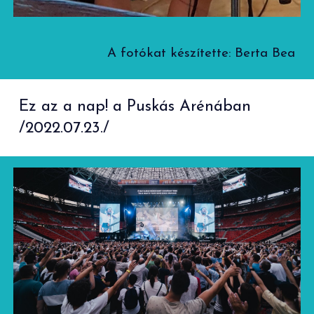
A fotókat készítette:
Berta Bea
Ez az a nap! a Puskás Arénában
/2022.07.23./