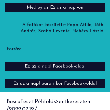
Medley az Ez az a nap!-on
A fotókat készítette:
Papp Attila, Tóth
András, Szabó Levente, Nehézy László
Forrás:
Ez az a nap! Facebook-oldal
Ez az a nap! baráti kör Facebook-oldal
BoscoFeszt Péliföldszentkereszten
/2022.07.19./