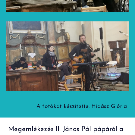
A fotókat készítette:
Hidász Glória
Megemlékezés II. János Pál pápáról
a