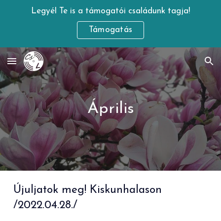
Legyél Te is a támogatói családunk tagja!
Skip to main content
Skip to navigation
Támogatás
Április
Újuljatok meg! Kiskunhalason
/2022.0
4
.
28
./