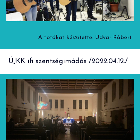
A fotókat készítette:
Udvar Róbert
ÚJKK ifi szentségimádás
/2022.0
4
.
12
./