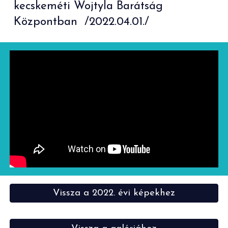
kecskeméti Wojtyla Barátság
Központban /2022.0
4
.0
1
./
Vissza a 2022. évi képekhez