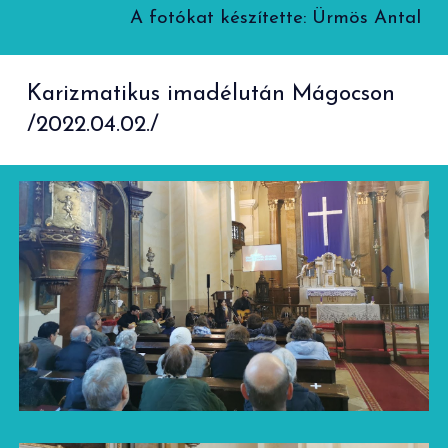
A fotókat készítette:
Ürmös Antal
Karizmatikus imadélután Mágocson
/2022.0
4
.
02
./