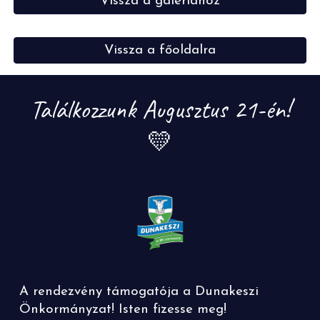
Vissza a galériához
Vissza a főoldalra
Találkozzunk Augusztus 21-én!
💛
A rendezvény támogatója a Dunakeszi
Önkormányzat! Isten fizesse meg!