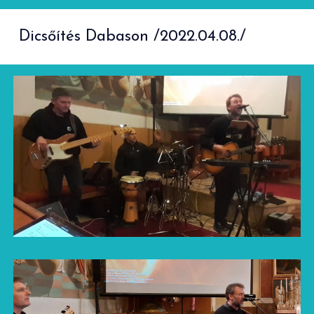
Dicsőítés Dabason /2022.04.08./