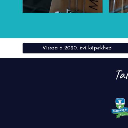
Vissza a 2020. évi képekhez
Ta