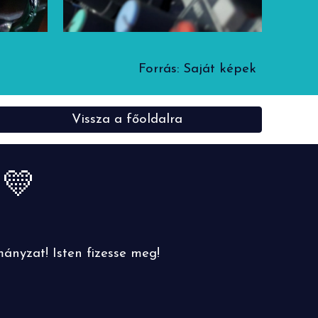
Forrás: Saját képek
Vissza a főoldalra
!
💛
nyzat! Isten fizesse meg!