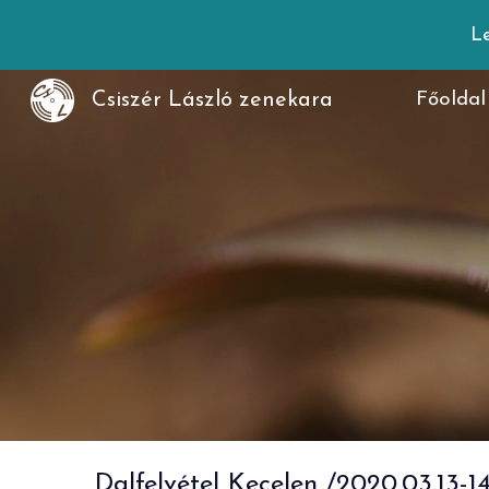
Le
Sk
Csiszér László zenekara
Főoldal
Dalfelvétel Kecelen /2020.03.13-14