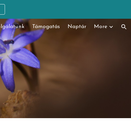
ion
lgálatunk
Támogatás
Naptár
More