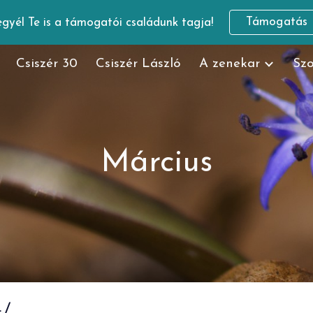
Támogatás
gyél Te is a támogatói családunk tagja!
ip to main content
Skip to navigat
Csiszér 30
Csiszér László
A zenekar
Szo
Március
./