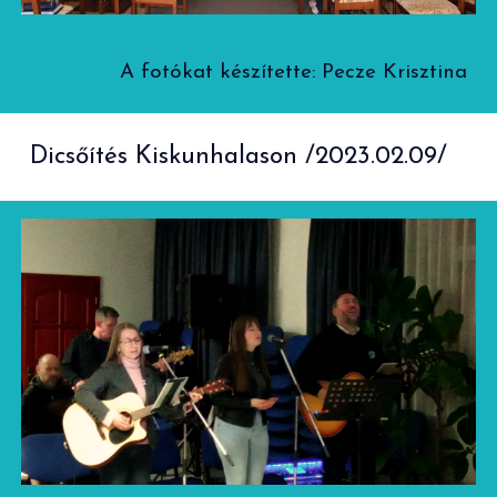
A fotó
kat
készítette
: Pecze Krisztina
Dicsőítés Kiskunhalason /2023.02.09/