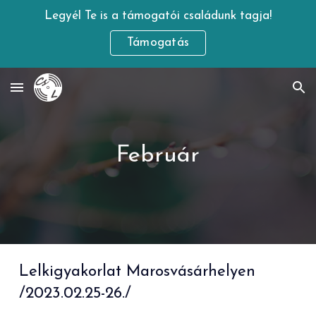
Legyél Te is a támogatói családunk tagja!
Skip to main content
Skip to navigation
Támogatás
Február
Lelkigyakorlat Marosvásárhelyen
/2023.
02
.
25-26.
/