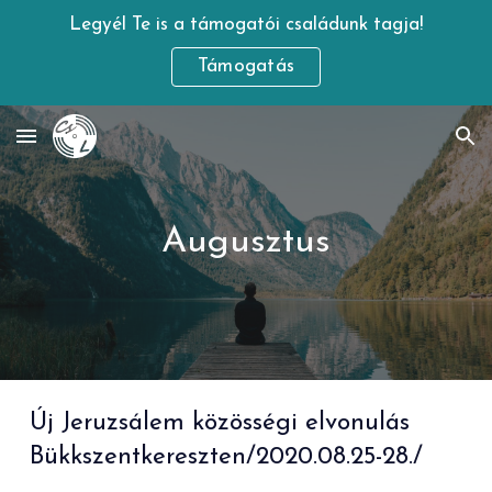
Legyél Te is a támogatói családunk tagja!
Skip to main content
Skip to navigation
Támogatás
Augusztus
Új Jeruzsálem
közösségi elvonulás
Bükkszentkereszten
/2020.08.25-28./